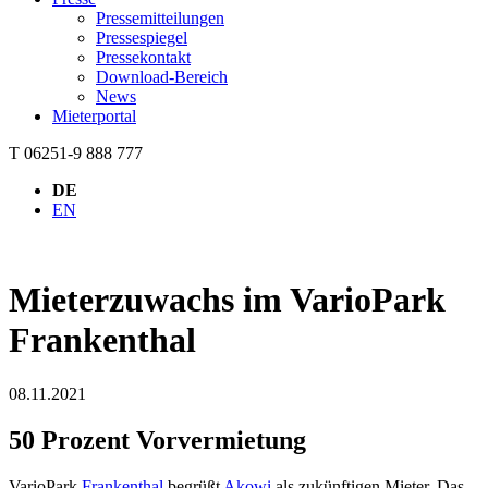
Pressemitteilungen
Pressespiegel
Pressekontakt
Download-Bereich
News
Mieterportal
T 06251-9 888 777
DE
EN
Mieterzuwachs im VarioPark
Frankenthal
08.11.2021
50 Prozent Vorvermietung
VarioPark
Frankenthal
begrüßt
Akowi
als zukünftigen Mieter. Das