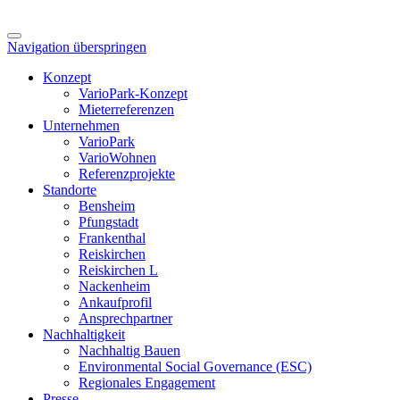
Navigation überspringen
Konzept
VarioPark-Konzept
Mieterreferenzen
Unternehmen
VarioPark
VarioWohnen
Referenzprojekte
Standorte
Bensheim
Pfungstadt
Frankenthal
Reiskirchen
Reiskirchen L
Nackenheim
Ankaufprofil
Ansprechpartner
Nachhaltigkeit
Nachhaltig Bauen
Environmental Social Governance (ESC)
Regionales Engagement
Presse