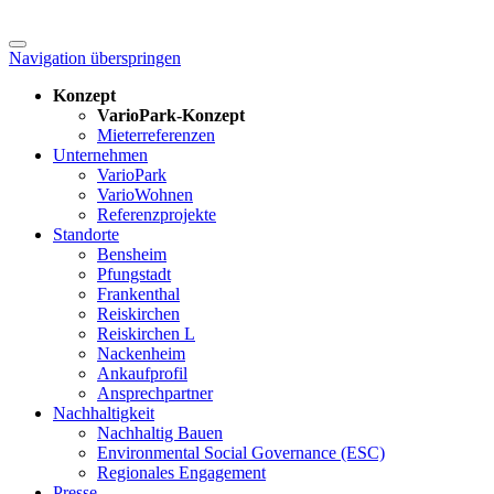
Navigation überspringen
Konzept
VarioPark-Konzept
Mieterreferenzen
Unternehmen
VarioPark
VarioWohnen
Referenzprojekte
Standorte
Bensheim
Pfungstadt
Frankenthal
Reiskirchen
Reiskirchen L
Nackenheim
Ankaufprofil
Ansprechpartner
Nachhaltigkeit
Nachhaltig Bauen
Environmental Social Governance (ESC)
Regionales Engagement
Presse