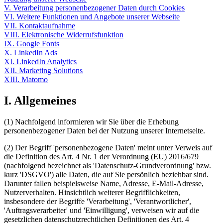
V. Verarbeitung personenbezogener Daten durch Cookies
VI. Weitere Funktionen und Angebote unserer Webseite
VII. Kontaktaufnahme
VIII. Elektronische Widerrufsfunktion
IX. Google Fonts
X. LinkedIn Ads
XI. LinkedIn Analytics
XII. Marketing Solutions
XIII. Matomo
I. Allgemeines
(1) Nachfolgend informieren wir Sie über die Erhebung
personenbezogener Daten bei der Nutzung unserer Internetseite.
(2) Der Begriff 'personenbezogene Daten' meint unter Verweis auf
die Definition des Art. 4 Nr. 1 der Verordnung (EU) 2016/679
(nachfolgend bezeichnet als 'Datenschutz-Grundverordnung' bzw.
kurz 'DSGVO') alle Daten, die auf Sie persönlich beziehbar sind.
Darunter fallen beispielsweise Name, Adresse, E-Mail-Adresse,
Nutzerverhalten. Hinsichtlich weiterer Begrifflichkeiten,
insbesondere der Begriffe 'Verarbeitung', 'Verantwortlicher',
'Auftragsverarbeiter' und 'Einwilligung', verweisen wir auf die
gesetzlichen datenschutzrechtlichen Definitionen des Art. 4