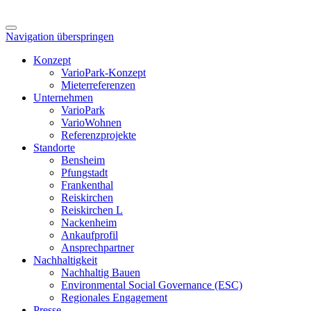
Navigation überspringen
Konzept
VarioPark-Konzept
Mieterreferenzen
Unternehmen
VarioPark
VarioWohnen
Referenzprojekte
Standorte
Bensheim
Pfungstadt
Frankenthal
Reiskirchen
Reiskirchen L
Nackenheim
Ankaufprofil
Ansprechpartner
Nachhaltigkeit
Nachhaltig Bauen
Environmental Social Governance (ESC)
Regionales Engagement
Presse