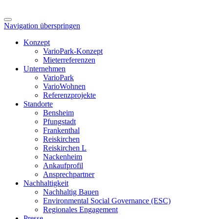
Navigation überspringen
Konzept
VarioPark-Konzept
Mieterreferenzen
Unternehmen
VarioPark
VarioWohnen
Referenzprojekte
Standorte
Bensheim
Pfungstadt
Frankenthal
Reiskirchen
Reiskirchen L
Nackenheim
Ankaufprofil
Ansprechpartner
Nachhaltigkeit
Nachhaltig Bauen
Environmental Social Governance (ESC)
Regionales Engagement
Presse