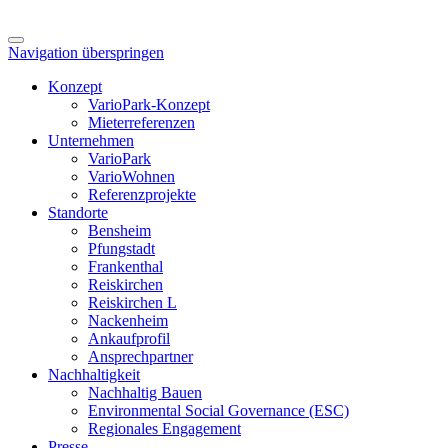
Navigation überspringen
Konzept
VarioPark-Konzept
Mieterreferenzen
Unternehmen
VarioPark
VarioWohnen
Referenzprojekte
Standorte
Bensheim
Pfungstadt
Frankenthal
Reiskirchen
Reiskirchen L
Nackenheim
Ankaufprofil
Ansprechpartner
Nachhaltigkeit
Nachhaltig Bauen
Environmental Social Governance (ESC)
Regionales Engagement
Presse